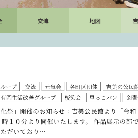
全
交流
地図
グループ
交流
元気会
各町区団体
吉美の公民
有岡生活改善グループ
桜笑会
里っこパン
金曜
文化祭」開催のお知らせ：吉美公民館より「令和
９時１０分より開催いたします。 作品展示の部
いただいており…