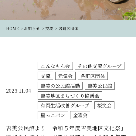
HOME
お知らせ
交流
各町区団体
こんなもん会
その他交流グループ
交流
元気会
各町区団体
吉美の公民館活動
吉美公民館
2023.11.04
吉美地区まちづくり協議会
有岡生活改善グループ
桜笑会
里っこパン
金曜会
吉美公民館より「令和５年度吉美地区文化祭」