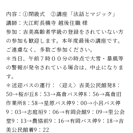
内容：①閉級式 ②講座「法話とマジック」
講師：大江町長橋寺 越後住職 様
参加：吉美高齢者学級の登録をされていない方
の参加も歓迎します。本年度最後の講座です。
ご遠慮なく、多数ご参加ください。
＊当日、午前７時００分の時点で大雪・暴風等
の警報が発令されている場合は、中止になりま
す。
＊送迎バスの運行：〈迎え〉吉美公民館発8：
50→桜が丘8：53→高倉バス停8：56→高倉旧
作業所8：58→星原バス停9：00→小呂バス停
9：03→志庭垣9：06→有岡会館9：09→里公会
堂9：13→農協前9：16→有岡バス停9：18→吉
美公民館着9：22